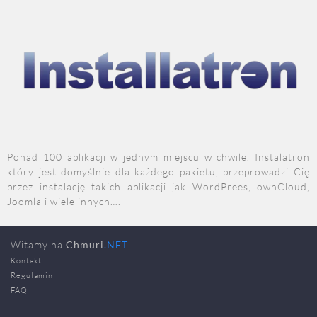
Ponad 100 aplikacji w jednym miejscu w chwile. Instalatron
który jest domyślnie dla każdego pakietu, przeprowadzi Cię
przez instalację takich aplikacji jak WordPrees, ownCloud,
Joomla i wiele innych….
Witamy na
Chmuri
.NET
Kontakt
Regulamin
FAQ