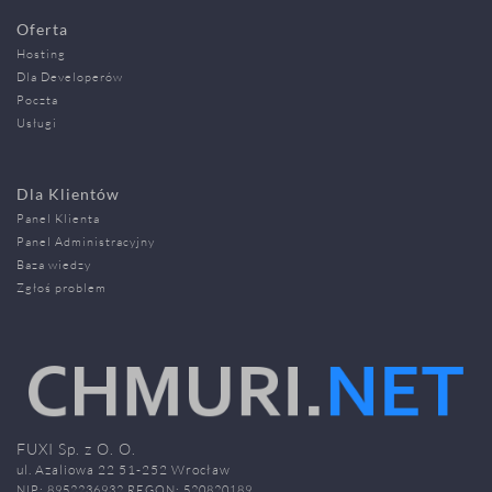
Oferta
Hosting
Dla Developerów
Poczta
Usługi
Dla Klientów
Panel Klienta
Panel Administracyjny
Baza wiedzy
Zgłoś problem
FUXI Sp. z O. O.
ul. Azaliowa 22 51-252 Wrocław
NIP: 8952236932 REGON: 520820189